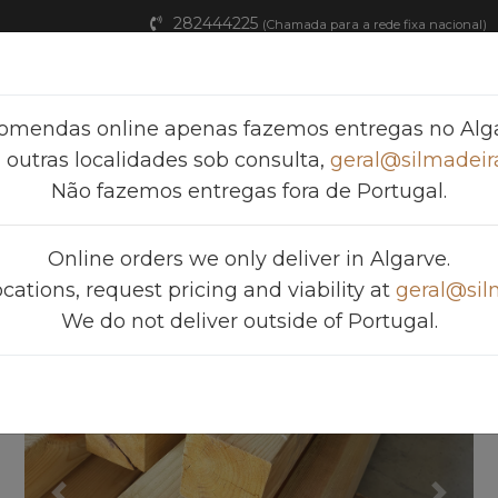
282444225
(Chamada para a rede fixa nacional)
Home
Produtos
FAQ
Catálogos
omendas online apenas fazemos entregas no Alga
 outras localidades sob consulta,
geral@silmadeira
Não fazemos entregas fora de Portugal.
DA 360 x 7.0 x 7.0
Online orders we only deliver in Algarve.
ocations, request pricing and viability at
geral@sil
We do not deliver outside of Portugal.