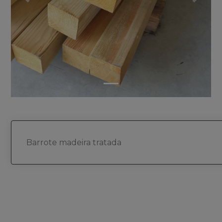
silmadieras.previous
silmadi
Barrote madeira tratada