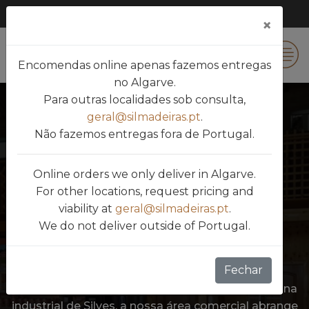
×
0
Encomendas online apenas fazemos entregas
no Algarve.
Para outras localidades sob consulta,
geral@silmadeiras.pt
.
Não fazemos entregas fora de Portugal.
Online orders we only deliver in Algarve.
Silmadeiras - Comércio de Madeiras,
For other locations, request pricing and
LDA
viability at
geral@silmadeiras.pt
.
We do not deliver outside of Portugal.
31 Anos De Experiência
Fechar
Fundada em 1995 por José António Gomes
Lourenço, somos uma PME LIDER situada na zona
industrial de Silves, a nossa área comercial abrange