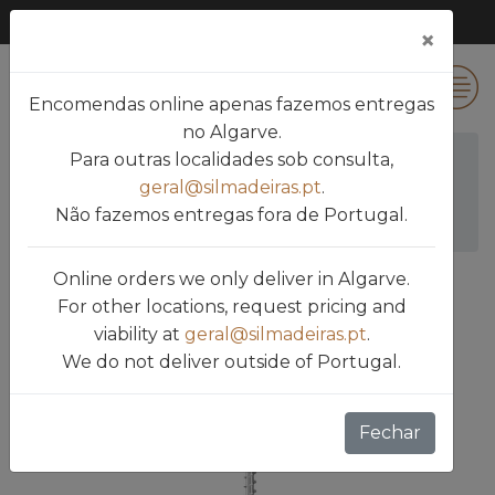
×
0
Encomendas online apenas fazemos entregas
no Algarve.
Para outras localidades sob consulta,
Silmadeiras
Produtos
geral@silmadeiras.pt
.
PARAFUSO SNK GALVANIZADO P/ MADEIRA 4.0
Não fazemos entregas fora de Portugal.
X 40
Online orders we only deliver in Algarve.
For other locations, request pricing and
viability at
geral@silmadeiras.pt
.
We do not deliver outside of Portugal.
Fechar
silmadieras.previous
silmad