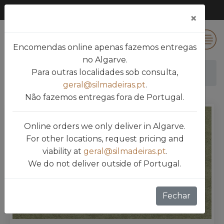
×
0
Encomendas online apenas fazemos entregas
no Algarve.
Para outras localidades sob consulta,
Silmadeiras
Produtos
MDF
HIDROFUGO
geral@silmadeiras.pt
.
Não fazemos entregas fora de Portugal.
Online orders we only deliver in Algarve.
For other locations, request pricing and
viability at
geral@silmadeiras.pt
.
We do not deliver outside of Portugal.
Fechar