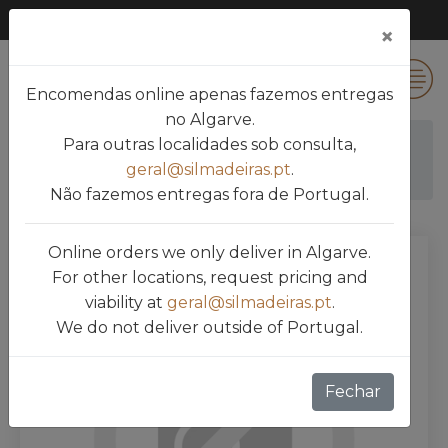
×
0
Encomendas online apenas fazemos entregas
no Algarve.
Para outras localidades sob consulta,
Silmadeiras
Produtos
geral@silmadeiras.pt
.
PARAFUSOS PARA MADEIRA
SCI INOX
Não fazemos entregas fora de Portugal.
Online orders we only deliver in Algarve.
For other locations, request pricing and
viability at
geral@silmadeiras.pt
.
We do not deliver outside of Portugal.
Fechar