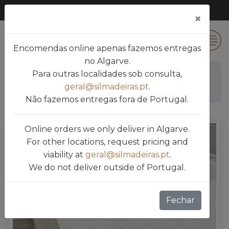
×
0
Encomendas online apenas fazemos entregas
no Algarve.
Para outras localidades sob consulta,
Silmadeiras
Produtos
CONTRAPLACADO
geral@silmadeiras.pt
.
BETULA
Não fazemos entregas fora de Portugal.
Online orders we only deliver in Algarve.
For other locations, request pricing and
viability at
geral@silmadeiras.pt
.
We do not deliver outside of Portugal.
Fechar