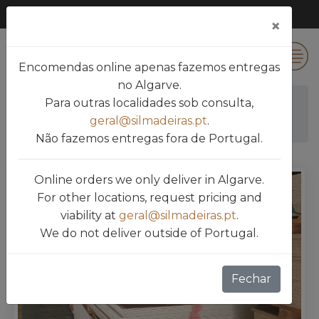
×
0
Encomendas online apenas fazemos entregas
no Algarve.
Para outras localidades sob consulta,
Silmadeiras
Produtos
CONTRAPLACADO
geral@silmadeiras.pt
.
TWBP
Não fazemos entregas fora de Portugal.
Online orders we only deliver in Algarve.
For other locations, request pricing and
viability at
geral@silmadeiras.pt
.
We do not deliver outside of Portugal.
Fechar