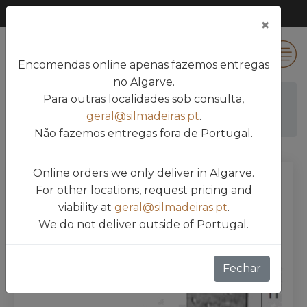
×
0
Encomendas online apenas fazemos entregas
no Algarve.
Para outras localidades sob consulta,
Silmadeiras
Produtos
SUPORTES METÁLICOS
geral@silmadeiras.pt
.
APOIO ANGULAR
Não fazemos entregas fora de Portugal.
Online orders we only deliver in Algarve.
For other locations, request pricing and
viability at
geral@silmadeiras.pt
.
We do not deliver outside of Portugal.
Fechar