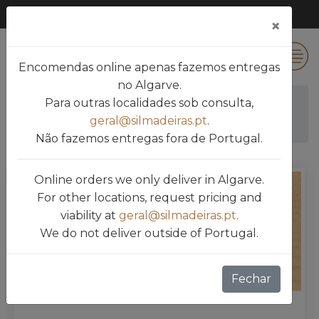
×
0
Encomendas online apenas fazemos entregas
no Algarve.
Para outras localidades sob consulta,
Silmadeiras
Produtos
OLEOS PARA MADEIRAS
geral@silmadeiras.pt
.
UV PROTECTIVE WOOD F
Não fazemos entregas fora de Portugal.
Online orders we only deliver in Algarve.
For other locations, request pricing and
viability at
geral@silmadeiras.pt
.
We do not deliver outside of Portugal.
Fechar