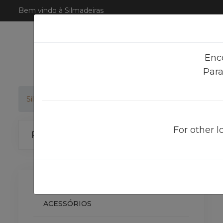
Bem vindo à Silmadeiras
Enc
Para
Silmadeiras
Produtos
PARAFUSO TBS GALVANIZAD
For other l
Categorias
ACESSÓRIOS