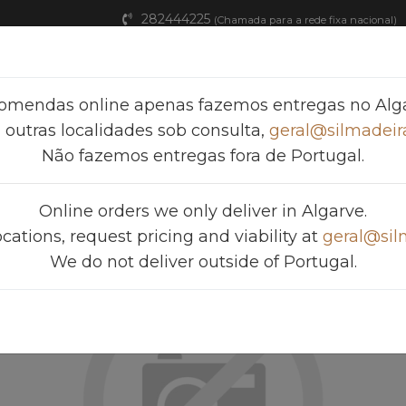
282444225
(Chamada para a rede fixa nacional)
Home
Produtos
FAQ
Catálogos
omendas online apenas fazemos entregas no Alga
 outras localidades sob consulta,
geral@silmadeira
Não fazemos entregas fora de Portugal.
O P/ MADEIRA 6.0 X 80
Online orders we only deliver in Algarve.
ocations, request pricing and viability at
geral@sil
We do not deliver outside of Portugal.