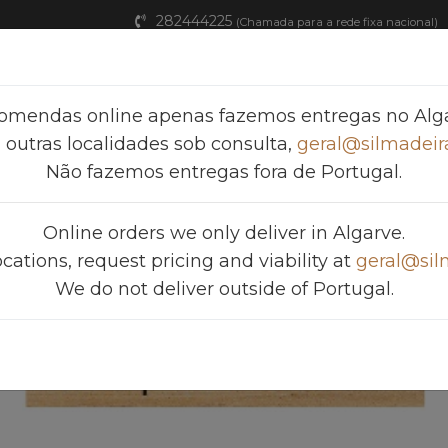
282444225
(Chamada para a rede fixa nacional)
Home
Produtos
FAQ
Catálogos
omendas online apenas fazemos entregas no Alga
 outras localidades sob consulta,
geral@silmadeira
Não fazemos entregas fora de Portugal.
OIL 3381 - WALNUT - 0.75
Online orders we only deliver in Algarve.
ocations, request pricing and viability at
geral@sil
We do not deliver outside of Portugal.
silmadieras.previous
silmadi