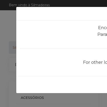
Bem vindo à Silmadeiras
Enc
Para
Silmadeiras
Produtos
SAICOS PREMIUM HARDWAX 
For other l
Categorias
ACESSÓRIOS