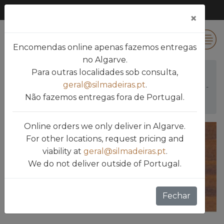
×
0
Encomendas online apenas fazemos entregas
no Algarve.
Para outras localidades sob consulta,
Silmadeiras
Produtos
geral@silmadeiras.pt
.
SAICOS UV PROT. WOOD FINISH EXTERIOR 1181 -
Não fazemos entregas fora de Portugal.
WALNUT - 2.5 LT
Online orders we only deliver in Algarve.
For other locations, request pricing and
viability at
geral@silmadeiras.pt
.
We do not deliver outside of Portugal.
silmadieras.previous
silmad
Fechar