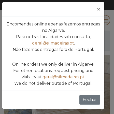
×
0
Encomendas online apenas fazemos entregas
no Algarve.
Para outras localidades sob consulta,
Silmadeiras
Produtos
geral@silmadeiras.pt
.
VIGAS CASQUINHA LAMINADA 12 X 08
Não fazemos entregas fora de Portugal.
Online orders we only deliver in Algarve.
For other locations, request pricing and
viability at
geral@silmadeiras.pt
.
We do not deliver outside of Portugal.
Fechar
silmadieras.previous
silmad