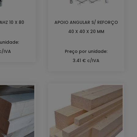
HZ 10 X 80
APOIO ANGULAR S/ REFORÇO
40 X 40 X 20 MM
 unidade:
c/IVA
Preço por unidade:
3.41 € c/IVA