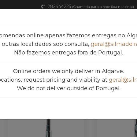
282444225
(Chamada para a rede fixa nacional)
Home
Produtos
FAQ
Catálogos
omendas online apenas fazemos entregas no Alga
 outras localidades sob consulta,
geral@silmadeira
Não fazemos entregas fora de Portugal.
Online orders we only deliver in Algarve.
ocations, request pricing and viability at
geral@sil
We do not deliver outside of Portugal.