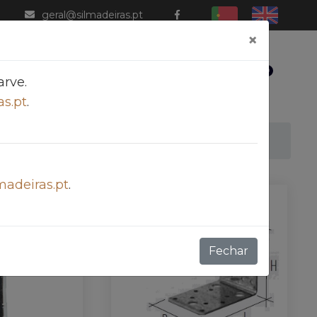
geral@silmadeiras.pt
×
0
Galeria
Contactos
Login
rve.
s.pt
.
madeiras.pt
.
Fechar