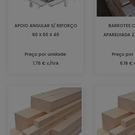
APOIO ANGULAR S/ REFORÇO
BARROTES 
60 X 60 X 40
APARELHADA 2.
Preço por unidade:
Preço por
1.76 € c/IVA
6.19 € 