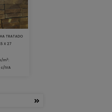
NHA TRATADO
.5 X 27
2
 p/m
:
 c/IVA