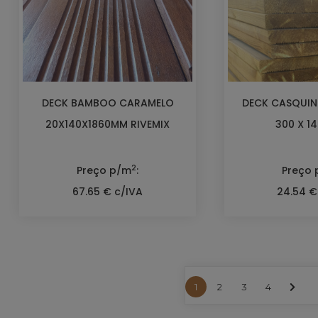
DECK BAMBOO CARAMELO
DECK CASQUI
20X140X1860MM RIVEMIX
300 X 14
2
Preço p/m
:
Preço
67.65 € c/IVA
24.54 €
1
2
3
4