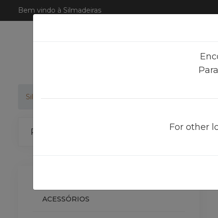
Bem vindo à Silmadeiras
Enc
Para
Silmadeiras
Produtos
For other l
Categorias
ACESSÓRIOS