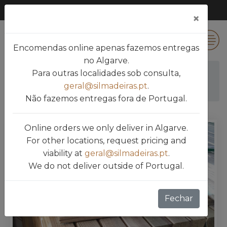
×
0
Encomendas online apenas fazemos entregas
no Algarve.
Para outras localidades sob consulta,
Silmadeiras
Produtos
geral@silmadeiras.pt
.
VIGAS / BARROTES / RIPAS
RIPAS TRATADAS
Não fazemos entregas fora de Portugal.
Online orders we only deliver in Algarve.
For other locations, request pricing and
viability at
geral@silmadeiras.pt
.
We do not deliver outside of Portugal.
Fechar